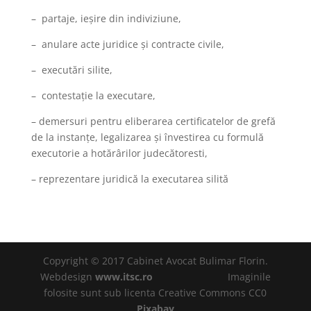
– partaje, ieșire din indiviziune,
– anulare acte juridice și contracte civile,
– executări silite,
– contestație la executare,
– demersuri pentru eliberarea certificatelor de grefă
de la instanțe, legalizarea și învestirea cu formulă
executorie a hotărârilor judecătoresti,
– reprezentare juridică la executarea silită
Copyright © 2017 Cabinet Avocat Bulimar Florin.
Webdesign
www.itsc.ro
Imaginile
folosite sunt sub licenta Creative Commons CC0
Pixabay