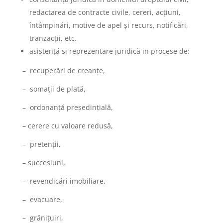
redactarea de contracte civile, cereri, acțiuni,
întâmpinări, motive de apel și recurs, notificări,
tranzacții, etc.
asistență si reprezentare juridică in procese de:
– recuperări de creanțe,
– somații de plată,
– ordonanță președințială,
– cerere cu valoare redusă,
– pretenții,
– succesiuni,
– revendicări imobiliare,
– evacuare,
– grănițuiri,