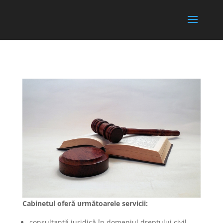
Cabinetul oferă următoarele servicii:
consultanță juridică în domeniul dreptului civil,