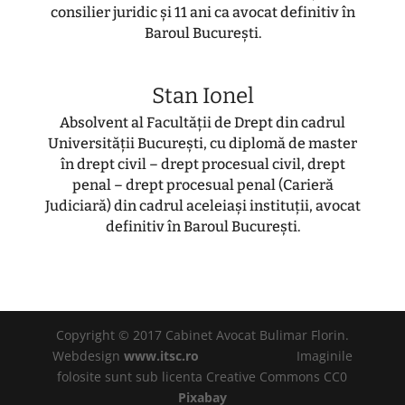
consilier juridic și 11 ani ca avocat definitiv în
Baroul București.
Stan Ionel
Absolvent al Facultății de Drept din cadrul
Universității București, cu diplomă de master
în drept civil – drept procesual civil, drept
penal – drept procesual penal (Carieră
Judiciară) din cadrul aceleiași instituții, avocat
definitiv în Baroul București.
Copyright © 2017 Cabinet Avocat Bulimar Florin.
Webdesign
www.itsc.ro
Imaginile
folosite sunt sub licenta Creative Commons CC0
Pixabay