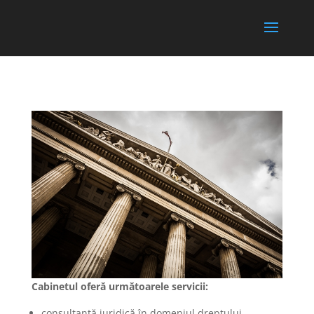
Cabinetul oferă următoarele servicii:
consultanță juridică în domeniul dreptului